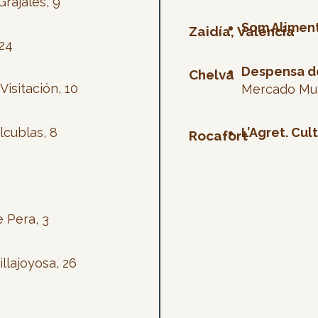
Grajales, 9
Som Alimen
Zaidía, Valencia
 24
Despensa de
Chelva
Visitación, 10
Mercado Mun
lcublas, 8
L’Agret. Cul
Rocafort
 Pera, 3
illajoyosa, 26