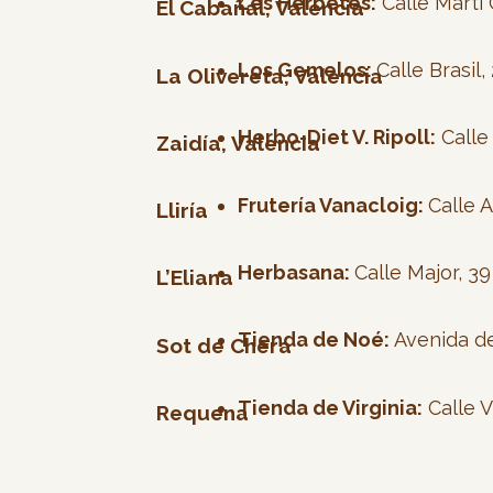
Les Herbetes:
Calle Martí 
El Cabañal, Valencia
Los Gemelos:
Calle Brasil,
La Olivereta, Valencia
Herbo-Diet V. Ripoll:
Calle 
Zaidía, Valencia
Frutería Vanacloig:
Calle A
Lliría
Herbasana:
Calle Major, 39
L’Eliana
Tienda de Noé:
Avenida de
Sot de Chera
Tienda de Virginia:
Calle V
Requena