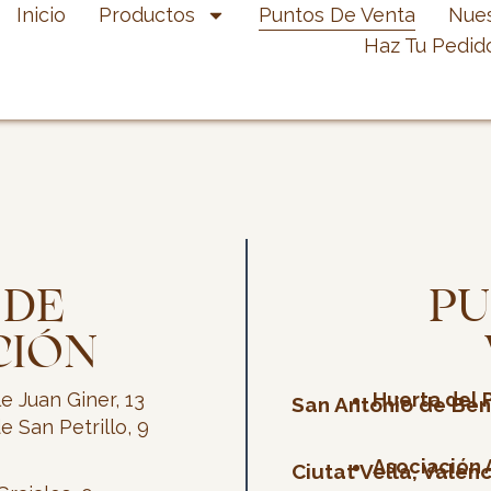
Inicio
Productos
Puntos De Venta
Nues
Haz Tu Pedid
 DE
PU
CIÓN
le Juan Giner, 13
Huerta del P
San Antonio de Be
e San Petrillo, 9
Asociación 
Ciutat Vella, Valenc