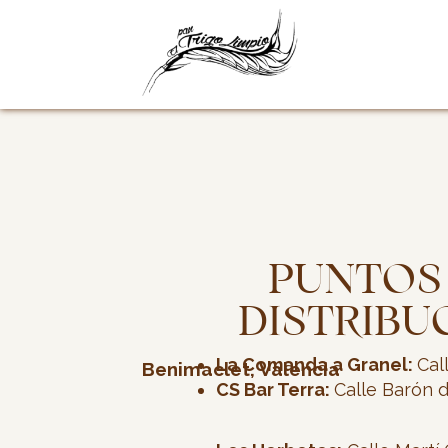
Ir
al
contenido
PUNTOS
DISTRIBU
La Comanda a Granel:
Cal
Benimaclet, Valencia
CS Bar Terra:
Calle Barón d