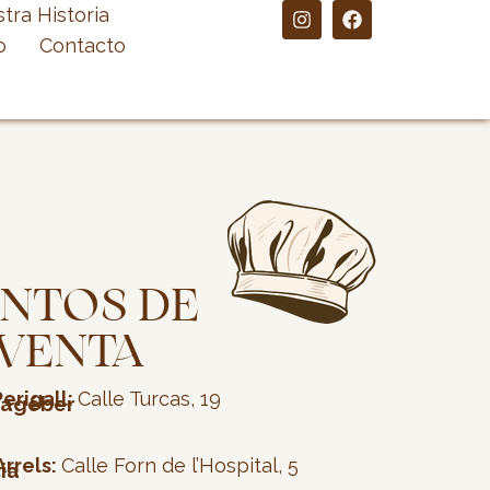
I
F
tra Historia
n
a
o
Contacto
s
c
t
e
a
b
g
o
r
o
a
k
m
NTOS DE
VENTA
erigall:
Calle Turcas, 19
nagéber
Arrels:
Calle Forn de l’Hospital, 5
ia